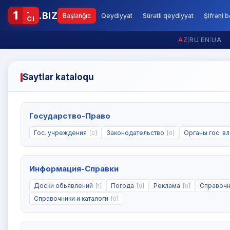
-
1
.BIZ
Başlanğıc
Qeydiyyat
Sürətli qeydiyyat
Şifrəni 
CI
AZ
|
RU
|
EN
|
UA
Saytlar kataloqu
Государство-Право
Гос. учреждения
Законодательство
Органы гос. в
[0]
[0]
Информация-Справки
Доски обьявлений
Погода
Реклама
Справоч
[1]
[0]
[0]
Справочники и каталоги
[0]