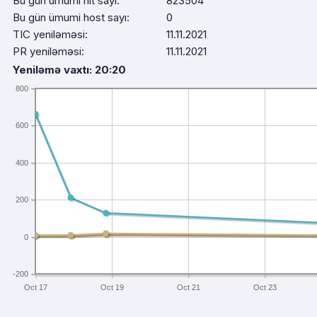
Bu gün ümumi hit sayı:
823504
Bu gün ümumi host sayı:
0
TIC yeniləməsi:
11.11.2021
PR yeniləməsi:
11.11.2021
Yeniləmə vaxtı: 20:20
800
600
400
200
0
-200
Oct 17
Oct 19
Oct 21
Oct 23