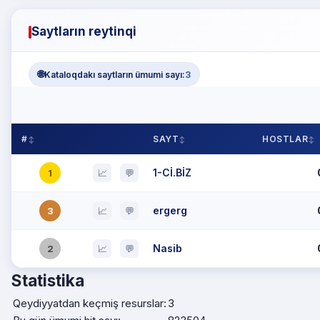
Saytların reytinqi
🌐
Kataloqdakı saytların ümumi sayı:
3
#
SAYT
HOSTLAR
1-Cİ.BİZ
1
📈
💬
ergerg
3
📈
💬
Nasib
2
📈
💬
Statistika
Qeydiyyatdan keçmiş resurslar:
3