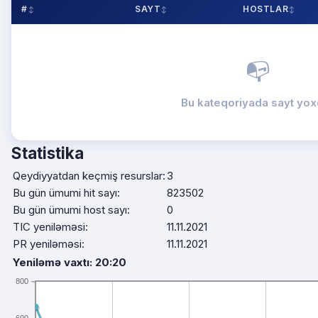
#
SAYT
HOSTLAR
📭
Bu kateqoriyada sayt yox
Statistika
Qeydiyyatdan keçmiş resurslar:
3
Bu gün ümumi hit sayı:
823502
Bu gün ümumi host sayı:
0
TIC yeniləməsi:
11.11.2021
PR yeniləməsi:
11.11.2021
Yeniləmə vaxtı: 20:20
800