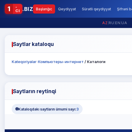
-
1
.BIZ
Başlanğıc
Qeydiyyat
Sürətli qeydiyyat
Şifrəni 
CI
AZ
|
RU
|
EN
|
UA
Saytlar kataloqu
Kateqoriyalar
›
Компьютеры-интернет
/ Каталоги
Saytların reytinqi
🌐
Kataloqdakı saytların ümumi sayı:
3