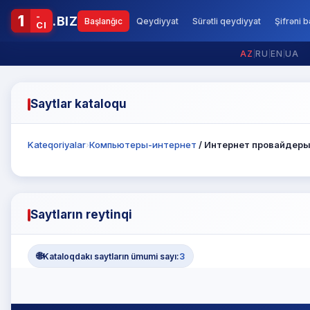
-
1
.BIZ
Başlanğıc
Qeydiyyat
Sürətli qeydiyyat
Şifrəni 
CI
AZ
|
RU
|
EN
|
UA
Saytlar kataloqu
Kateqoriyalar
›
Компьютеры-интернет
/ Интернет провайдер
Saytların reytinqi
🌐
Kataloqdakı saytların ümumi sayı:
3