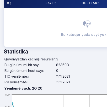
#
SAYT
HOSTLAR
📭
Bu kateqoriyada sayt yox
Statistika
Qeydiyyatdan keçmiş resurslar:
3
Bu gün ümumi hit sayı:
823503
Bu gün ümumi host sayı:
0
TIC yeniləməsi:
11.11.2021
PR yeniləməsi:
11.11.2021
Yeniləmə vaxtı: 20:20
800