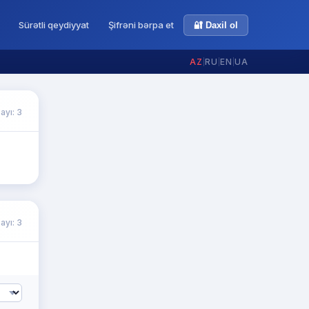
Sürətli qeydiyyat
Şifrəni bərpa et
🔐 Daxil ol
AZ
|
RU
|
EN
|
UA
ayı: 3
ayı: 3