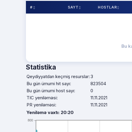
#
SAYT
HOSTLAR
Bu k
Statistika
Qeydiyyatdan keçmiş resurslar:
3
Bu gün ümumi hit sayı:
823504
Bu gün ümumi host sayı:
0
TIC yeniləməsi:
11.11.2021
PR yeniləməsi:
11.11.2021
Yeniləmə vaxtı: 20:20
800