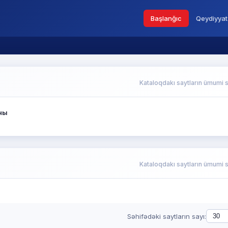
Başlanğıc
Qeydiyyat
Kataloqdakı saytların ümumi s
ны
Kataloqdakı saytların ümumi s
Səhifədəki saytların sayı: