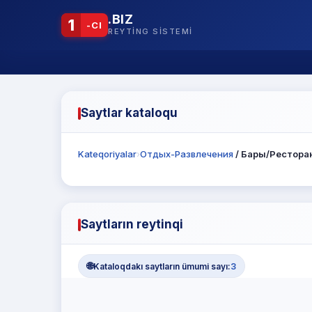
.BIZ
1
-CI
REYTING SISTEMI
Saytlar kataloqu
Kateqoriyalar
›
Отдых-Развлечения
/ Бары/Рестора
Saytların reytinqi
🌐
Kataloqdakı saytların ümumi sayı:
3