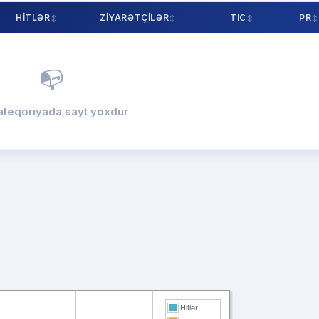
HITLƏR
ZIYARƏTÇILƏR
TIC
PR
📭
ateqoriyada sayt yoxdur
Hitlər