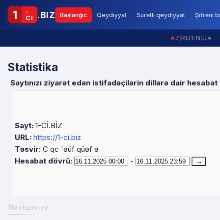
-
1
.BIZ
Başlanğıc
Qeydiyyat
Sürətli qeydiyyat
Şifrəni 
CI
AZ
|
RU
|
EN
|
UA
Statistika
Saytınızı ziyarət edən istifadəçilərin dillərə dair hesabat
Sayt:
1-Cİ.BİZ
URL:
https://1-ci.biz
Təsvir:
C qc 'əüf qüəf ə
Hesabat dövrü:
-
Naviqasiya