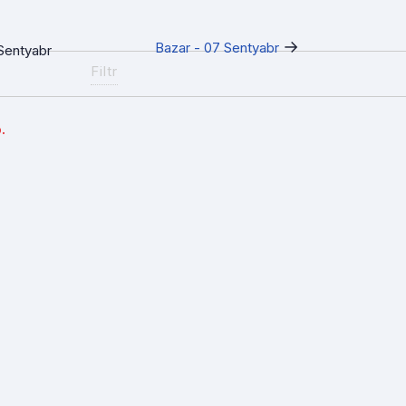
→
Bazar - 07 Sentyabr
Sentyabr
Filtr
.