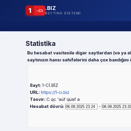
.BIZ
1
-CI
REYTING SISTEMI
Statistika
Bu hesabat vasitəsilə digər saytlardan (və ya əl
saytınızın hansı səhifələrini daha çox baxdığını 
Sayt:
1-Cİ.BİZ
URL:
https://1-ci.biz
Təsvir:
C qc 'əüf qüəf ə
Hesabat dövrü:
-