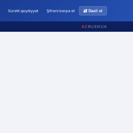
Sürətli qeydiyyat
Şifrəni bərpa et
🔐 Daxil ol
AZ
|
RU
|
EN
|
UA