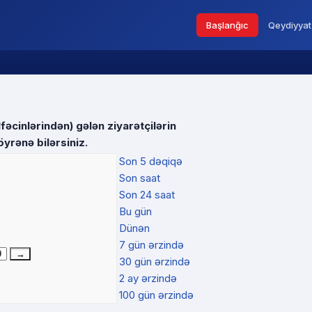
Başlanğıc
Qeydiyyat
fəcinlərindən) gələn ziyarətçilərin
öyrənə bilərsiniz.
Son 5 dəqiqə
Son saat
Son 24 saat
Bu gün
Dünən
7 gün ərzində
30 gün ərzində
2 ay ərzində
100 gün ərzində