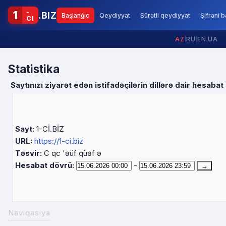
-
1
.BIZ
Başlanğıc
Qeydiyyat
Sürətli qeydiyyat
Şifrəni 
CI
AZ
|
RU
|
EN
|
UA
Statistika
Saytınızı ziyarət edən istifadəçilərin dillərə dair hesabat
Sayt:
1-Cİ.BİZ
URL:
https://1-ci.biz
Təsvir:
C qc 'əüf qüəf ə
Hesabat dövrü:
-
Naviqasiya