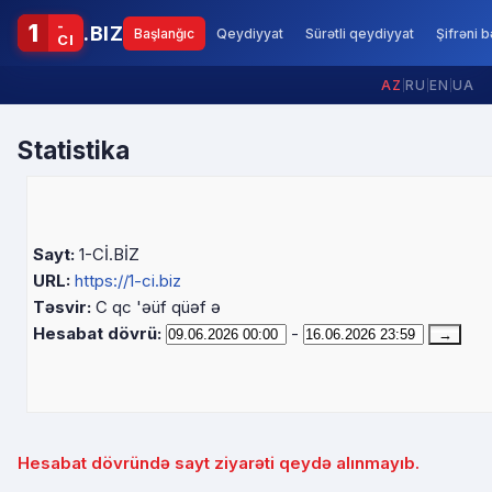
-
1
.BIZ
Başlanğıc
Qeydiyyat
Sürətli qeydiyyat
Şifrəni 
CI
AZ
|
RU
|
EN
|
UA
Statistika
Sayt:
1-Cİ.BİZ
URL:
https://1-ci.biz
Təsvir:
C qc 'əüf qüəf ə
Hesabat dövrü:
-
Hesabat dövründə sayt ziyarəti qeydə alınmayıb.