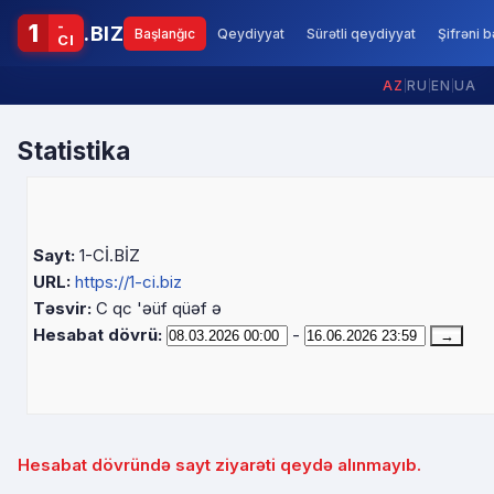
-
1
.BIZ
Başlanğıc
Qeydiyyat
Sürətli qeydiyyat
Şifrəni 
CI
AZ
|
RU
|
EN
|
UA
Statistika
Sayt:
1-Cİ.BİZ
URL:
https://1-ci.biz
Təsvir:
C qc 'əüf qüəf ə
Hesabat dövrü:
-
Hesabat dövründə sayt ziyarəti qeydə alınmayıb.