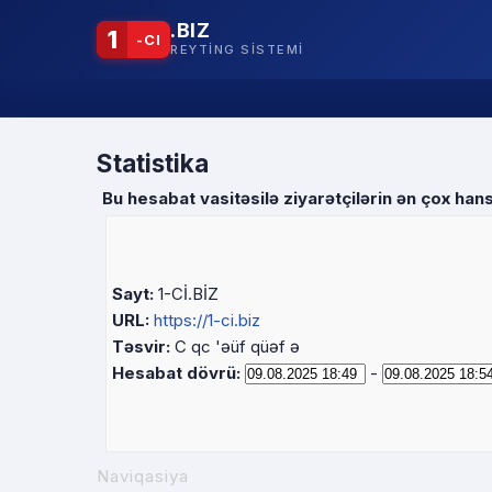
.BIZ
1
-CI
REYTING SISTEMI
Statistika
Bu hesabat vasitəsilə ziyarətçilərin ən çox hansı
Sayt:
1-Cİ.BİZ
URL:
https://1-ci.biz
Təsvir:
C qc 'əüf qüəf ə
Hesabat dövrü:
-
Naviqasiya