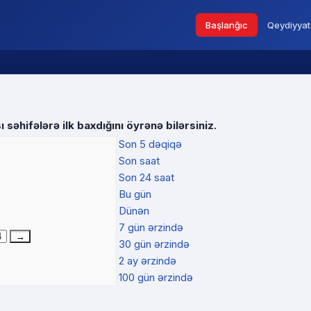
Başlanğıc
Qeydiyyat
 səhifələrə ilk baxdığını öyrənə bilərsiniz.
Son 5 dəqiqə
Son saat
Son 24 saat
Bu gün
Dünən
7 gün ərzində
30 gün ərzində
2 ay ərzində
100 gün ərzində