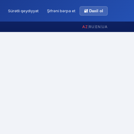
Sürətli qeydiyyat
Şifrəni bərpa et
🔐 Daxil ol
AZ
|
RU
|
EN
|
UA