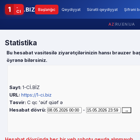
-
1
.BIZ
Başlanğıc
Qeydiyyat
Sürətli qeydiyyat
Şifrəni 
CI
AZ
|
RU
|
EN
|
UA
Statistika
Bu hesabat vasitəsilə ziyarətçilərinizin hansı brauzer baş
öyrənə bilərsiniz.
Sayt:
1-Cİ.BİZ
URL:
https://1-ci.biz
Təsvir:
C qc 'əüf qüəf ə
Hesabat dövrü:
-
Hesabat dövründə heç bir veb robotu qeydə alınmayıb