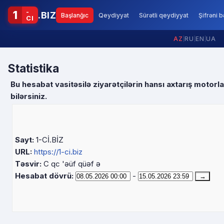
-
1
.BIZ
Başlanğıc
Qeydiyyat
Sürətli qeydiyyat
Şifrəni 
CI
AZ
|
RU
|
EN
|
UA
Statistika
Bu hesabat vasitəsilə ziyarətçilərin hansı axtarış motorl
bilərsiniz.
Sayt:
1-Cİ.BİZ
URL:
https://1-ci.biz
Təsvir:
C qc 'əüf qüəf ə
Hesabat dövrü:
-