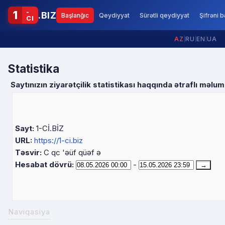
-
1
.BIZ
Başlanğıc
Qeydiyyat
Sürətli qeydiyyat
Şifrəni 
CI
AZ
|
RU
|
EN
|
UA
Statistika
Saytınızın ziyarətçilik statistikası haqqında ətraflı məlum
Sayt:
1-Cİ.BİZ
URL:
https://1-ci.biz
Təsvir:
C qc 'əüf qüəf ə
Hesabat dövrü:
-
Naviqasiya