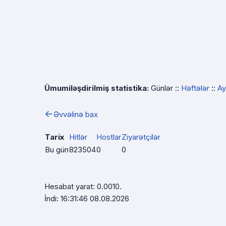
Ümumiləşdirilmiş statistika:
Günlər ::
Həftələr
::
Ay
←
Əvvəlinə bax
Tarix
Hitlər
Hostlar
Ziyarətçilər
Bu gün
823504
0
0
Hesabat yarat: 0.0010.
İndi: 16:31:46 08.08.2026