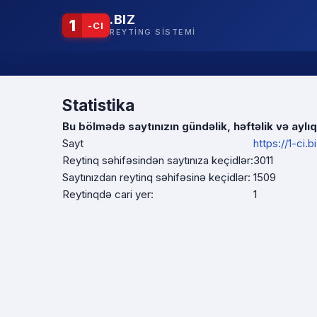
.BIZ
1
-CI
REYTING SISTEMI
Statistika
Bu bölmədə saytınızın gündəlik, həftəlik və aylıq 
Sayt
https://1-ci.b
Reytinq səhifəsindən saytınıza keçidlər:
3011
Saytınızdan reytinq səhifəsinə keçidlər:
1509
Reytinqdə cari yer:
1