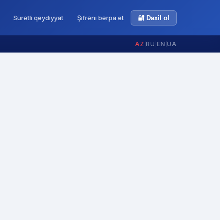
Sürətli qeydiyyat
Şifrəni bərpa et
🔐 Daxil ol
AZ
|
RU
|
EN
|
UA