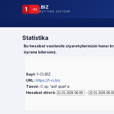
.BIZ
1
-CI
REYTING SISTEMI
Statistika
Bu hesabat vasitəsilə ziyarətçilərinizin hansı b
öyrənə bilərsiniz.
Sayt:
1-Cİ.BİZ
URL:
https://1-ci.biz
Təsvir:
C qc 'əüf qüəf ə
Hesabat dövrü:
-