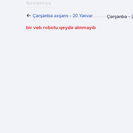
Naviqasiya
←
Çərşənbə axşamı - 20 Yanvar
Çərşənbə - 2
bir veb robotu qeydə alınmayıb