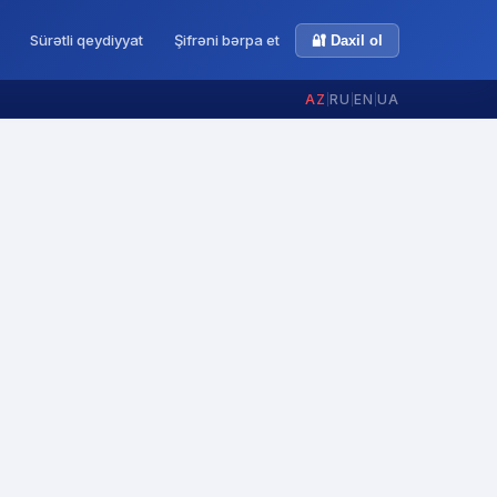
Sürətli qeydiyyat
Şifrəni bərpa et
🔐 Daxil ol
AZ
|
RU
|
EN
|
UA