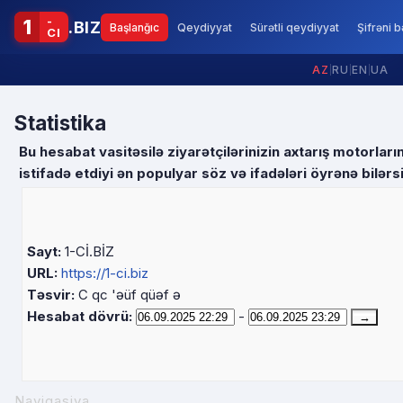
-
1
.BIZ
Başlanğıc
Qeydiyyat
Sürətli qeydiyyat
Şifrəni 
CI
AZ
|
RU
|
EN
|
UA
Statistika
Bu hesabat vasitəsilə ziyarətçilərinizin axtarış motorl
istifadə etdiyi ən populyar söz və ifadələri öyrənə bilərsi
Sayt:
1-Cİ.BİZ
URL:
https://1-ci.biz
Təsvir:
C qc 'əüf qüəf ə
Hesabat dövrü:
-
Naviqasiya