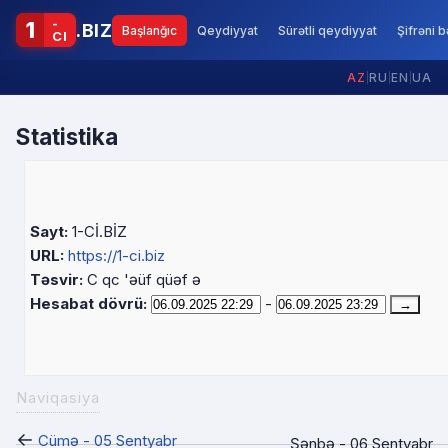
-
1
.BIZ
Başlanğıc
Qeydiyyat
Sürətli qeydiyyat
Şifrəni 
CI
AZ
|
RU
|
EN
|
UA
Statistika
Sayt:
1-Cİ.BİZ
URL:
https://1-ci.biz
Təsvir:
C qc 'əüf qüəf ə
Hesabat dövrü:
-
Naviqasiya
←
Cümə - 05 Sentyabr
Şənbə - 06 Sentyabr