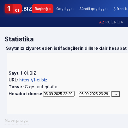
-
1
.BIZ
Başlanğıc
Qeydiyyat
Sürətli qeydiyyat
Şifrəni 
CI
AZ
|
RU
|
EN
|
UA
Statistika
Saytınızı ziyarət edən istifadəçilərin dillərə dair hesabat
Sayt:
1-Cİ.BİZ
URL:
https://1-ci.biz
Təsvir:
C qc 'əüf qüəf ə
Hesabat dövrü:
-
Naviqasiya