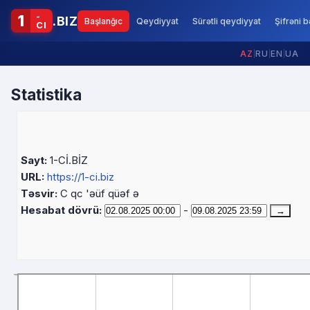
-
1
.BIZ
Başlanğıc
Qeydiyyat
Sürətli qeydiyyat
Şifrəni 
CI
AZ
|
RU
|
EN
|
UA
Statistika
Sayt:
1-Cİ.BİZ
URL:
https://1-ci.biz
Təsvir:
C qc 'əüf qüəf ə
Hesabat dövrü:
-