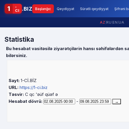
-
1
.BIZ
Başlanğıc
Qeydiyyat
Sürətli qeydiyyat
Şifrəni 
CI
AZ
|
RU
|
EN
|
UA
Statistika
Bu hesabat vasitəsilə ziyarətçilərin hansı səhifələrdən sa
bilərsiniz.
Sayt:
1-Cİ.BİZ
URL:
https://1-ci.biz
Təsvir:
C qc 'əüf qüəf ə
Hesabat dövrü:
-