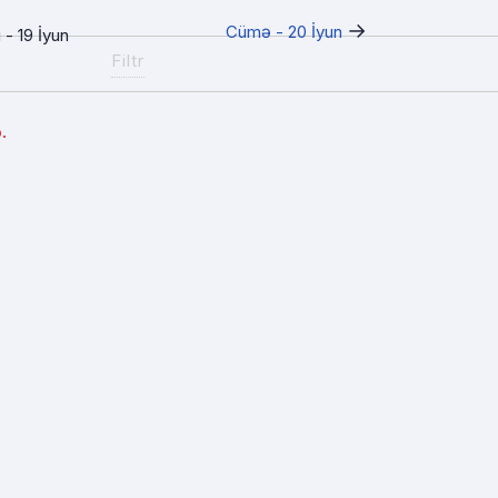
→
Cümə - 20 İyun
- 19 İyun
Filtr
.