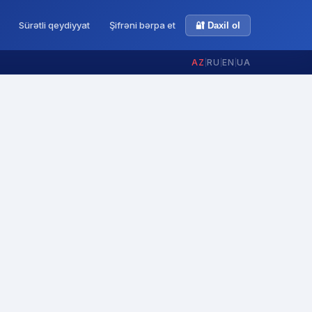
Sürətli qeydiyyat
Şifrəni bərpa et
🔐 Daxil ol
AZ
|
RU
|
EN
|
UA