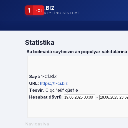
.BIZ
1
-CI
REYTING SISTEMI
Statistika
Bu bölmədə saytınızın ən populyar səhifələrinə 
Sayt:
1-Cİ.BİZ
URL:
https://1-ci.biz
Təsvir:
C qc 'əüf qüəf ə
Hesabat dövrü:
-
Naviqasiya