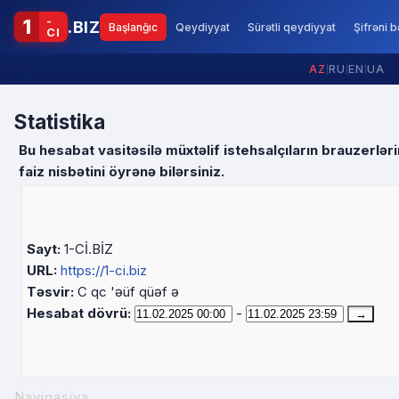
-
1
.BIZ
Başlanğıc
Qeydiyyat
Sürətli qeydiyyat
Şifrəni 
CI
AZ
|
RU
|
EN
|
UA
Statistika
Bu hesabat vasitəsilə müxtəlif istehsalçıların brauzerləri
faiz nisbətini öyrənə bilərsiniz.
Sayt:
1-Cİ.BİZ
URL:
https://1-ci.biz
Təsvir:
C qc 'əüf qüəf ə
Hesabat dövrü:
-
Naviqasiya