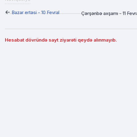
←
Bazar ertəsi - 10 Fevral
Çərşənbə axşamı - 11 Fevr
Hesabat dövründə sayt ziyarəti qeydə alınmayıb.