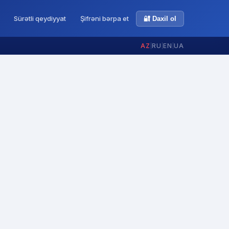
Sürətli qeydiyyat
Şifrəni bərpa et
🔐 Daxil ol
AZ
|
RU
|
EN
|
UA