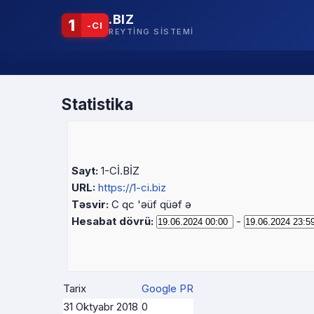
.BIZ
1
-CI
REYTING SISTEMI
Statistika
Sayt:
1-Cİ.BİZ
URL:
https://1-ci.biz
Təsvir:
C qc 'əüf qüəf ə
Hesabat dövrü:
-
Tarix
Google PR
31 Oktyabr 2018
0