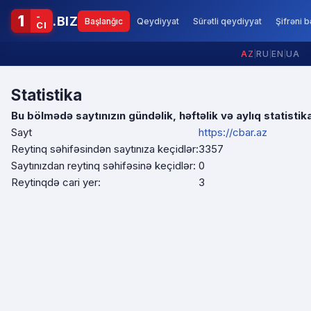
-
1
.BIZ
Başlanğıc
Qeydiyyat
Sürətli qeydiyyat
Şifrəni 
CI
AZ
|
RU
|
EN
|
UA
Statistika
Bu bölmədə saytınızın gündəlik, həftəlik və aylıq statistika
Sayt
https://cbar.az
Reytinq səhifəsindən saytınıza keçidlər:
3357
Saytınızdan reytinq səhifəsinə keçidlər:
0
Reytinqdə cari yer:
3