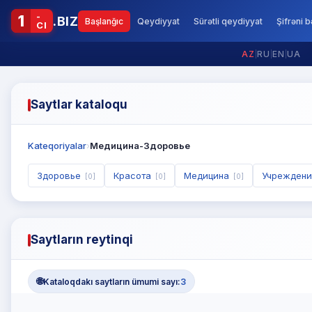
-
1
.BIZ
Başlanğıc
Qeydiyyat
Sürətli qeydiyyat
Şifrəni 
CI
AZ
|
RU
|
EN
|
UA
Saytlar kataloqu
Kateqoriyalar
›
Медицина-Здоровье
Здоровье
Красота
Медицина
Учрежден
[0]
[0]
[0]
Saytların reytinqi
🌐
Kataloqdakı saytların ümumi sayı:
3