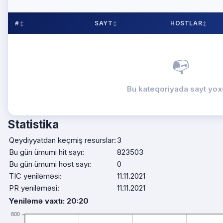
#
SAYT
HOSTLAR
📭
Bu kateqoriyada sayt yox
Statistika
Qeydiyyatdan keçmiş resurslar:
3
Bu gün ümumi hit sayı:
823503
Bu gün ümumi host sayı:
0
TIC yeniləməsi:
11.11.2021
PR yeniləməsi:
11.11.2021
Yeniləmə vaxtı: 20:20
800