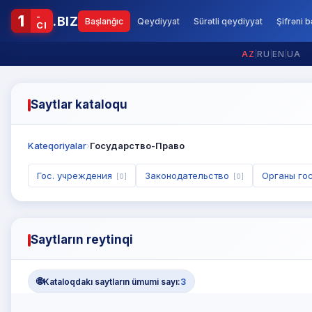
-
1
.BIZ
Başlanğıc
Qeydiyyat
Sürətli qeydiyyat
Şifrəni 
CI
AZ
|
RU
|
EN
|
UA
Saytlar kataloqu
Kateqoriyalar
›
Государство-Право
Гос. учреждения
Законодательство
Органы го
[0]
[0]
Saytların reytinqi
🌐
Kataloqdakı saytların ümumi sayı:
3