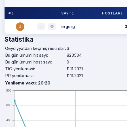
#
SAYT
HOSTLAR
ergerg
3
📈
💬
Statistika
Qeydiyyatdan keçmiş resurslar:
3
Bu gün ümumi hit sayı:
823504
Bu gün ümumi host sayı:
0
TIC yeniləməsi:
11.11.2021
PR yeniləməsi:
11.11.2021
Yeniləmə vaxtı: 20:20
800
600
400