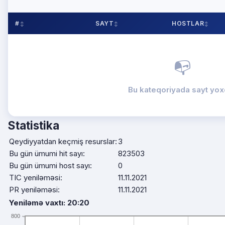
#
SAYT
HOSTLAR
📭
Bu kateqoriyada sayt yox
Statistika
Qeydiyyatdan keçmiş resurslar:
3
Bu gün ümumi hit sayı:
823503
Bu gün ümumi host sayı:
0
TIC yeniləməsi:
11.11.2021
PR yeniləməsi:
11.11.2021
Yeniləmə vaxtı: 20:20
800