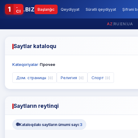
-
1
.BIZ
Başlanğıc
Qeydiyyat
Sürətli qeydiyyat
Şifrəni 
CI
AZ
|
RU
|
EN
|
UA
Saytlar kataloqu
Kateqoriyalar
›
Прочее
Дом. страницы
Религия
Спорт
[0]
[0]
[0]
Saytların reytinqi
🌐
Kataloqdakı saytların ümumi sayı:
3