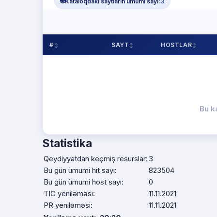
🌐
Kataloqdakı saytların ümumi sayı:
3
#
SAYT
HOSTLAR
Bu k
Statistika
Qeydiyyatdan keçmiş resurslar:
3
Bu gün ümumi hit sayı:
823504
Bu gün ümumi host sayı:
0
TIC yeniləməsi:
11.11.2021
PR yeniləməsi:
11.11.2021