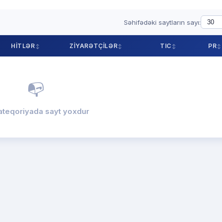
Səhifədəki saytların sayı:
HITLƏR
ZIYARƏTÇILƏR
TIC
PR
📭
ateqoriyada sayt yoxdur