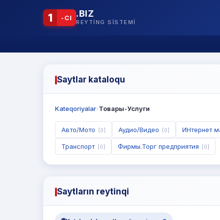
.BIZ
1
-CI
REYTING SISTEMI
Saytlar kataloqu
Kateqoriyalar
›
Товары-Услуги
Авто/Мото
Аудио/Видео
ИНтернет 
[0]
[0]
Транспорт
Фирмы.Торг предприятия
[0]
[0]
Saytların reytinqi