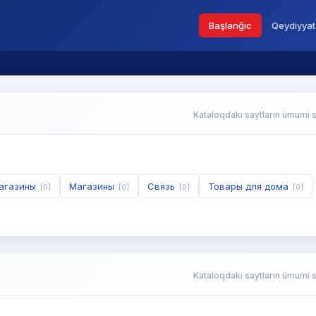
Başlanğıc
Qeydiyyat
Kataloqdakı saytların ümumi s
магазины
Магазины
Связь
Товары для дома
[0]
[0]
[0]
[0]
Kataloqdakı saytların ümumi s