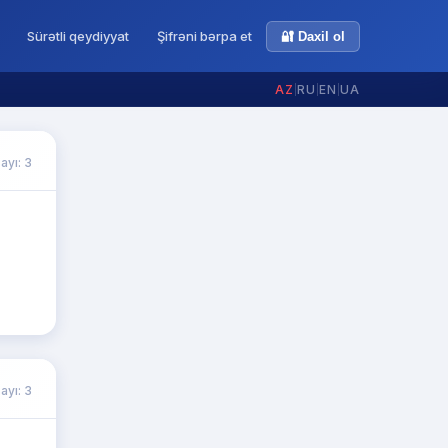
Sürətli qeydiyyat
Şifrəni bərpa et
🔐 Daxil ol
AZ
|
RU
|
EN
|
UA
ayı: 3
ayı: 3