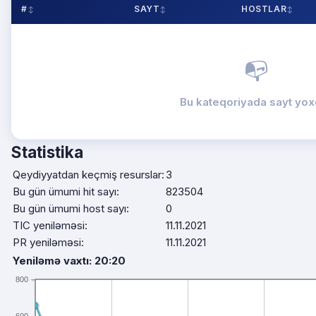
#
SAYT
HOSTLAR
📭
Bu kateqoriyada sayt yox
Statistika
Qeydiyyatdan keçmiş resurslar:
3
Bu gün ümumi hit sayı:
823504
Bu gün ümumi host sayı:
0
TIC yeniləməsi:
11.11.2021
PR yeniləməsi:
11.11.2021
Yeniləmə vaxtı: 20:20
800