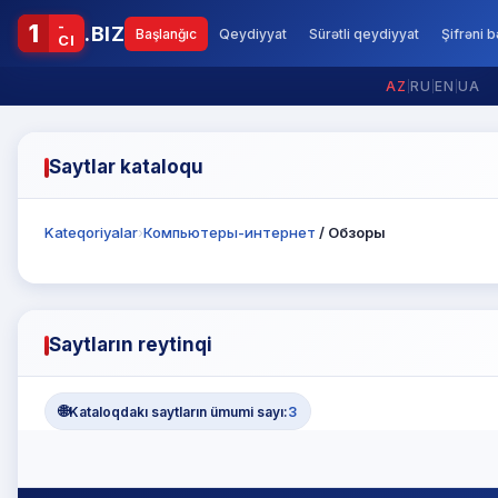
-
1
.BIZ
Başlanğıc
Qeydiyyat
Sürətli qeydiyyat
Şifrəni 
CI
AZ
|
RU
|
EN
|
UA
Saytlar kataloqu
Kateqoriyalar
›
Компьютеры-интернет
/ Обзоры
Saytların reytinqi
🌐
Kataloqdakı saytların ümumi sayı:
3