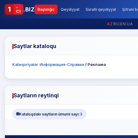
-
1
.BIZ
Başlanğıc
Qeydiyyat
Sürətli qeydiyyat
Şifrəni 
CI
AZ
|
RU
|
EN
|
UA
Saytlar kataloqu
Kateqoriyalar
›
Информация-Справки
/ Реклама
Saytların reytinqi
🌐
Kataloqdakı saytların ümumi sayı:
3