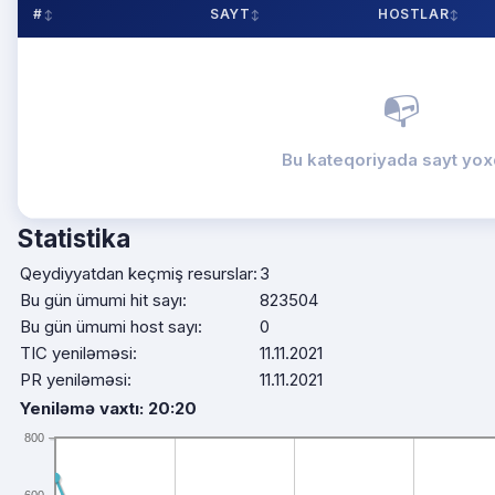
#
SAYT
HOSTLAR
📭
Bu kateqoriyada sayt yox
Statistika
Qeydiyyatdan keçmiş resurslar:
3
Bu gün ümumi hit sayı:
823504
Bu gün ümumi host sayı:
0
TIC yeniləməsi:
11.11.2021
PR yeniləməsi:
11.11.2021
Yeniləmə vaxtı: 20:20
800