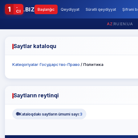
-
1
.BIZ
Başlanğıc
Qeydiyyat
Sürətli qeydiyyat
Şifrəni 
CI
AZ
|
RU
|
EN
|
UA
Saytlar kataloqu
Kateqoriyalar
›
Государство-Право
/ Политика
Saytların reytinqi
🌐
Kataloqdakı saytların ümumi sayı:
3