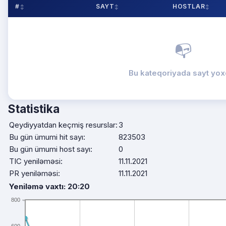
#
SAYT
HOSTLAR
📭
Bu kateqoriyada sayt yox
Statistika
Qeydiyyatdan keçmiş resurslar:
3
Bu gün ümumi hit sayı:
823503
Bu gün ümumi host sayı:
0
TIC yeniləməsi:
11.11.2021
PR yeniləməsi:
11.11.2021
Yeniləmə vaxtı: 20:20
800