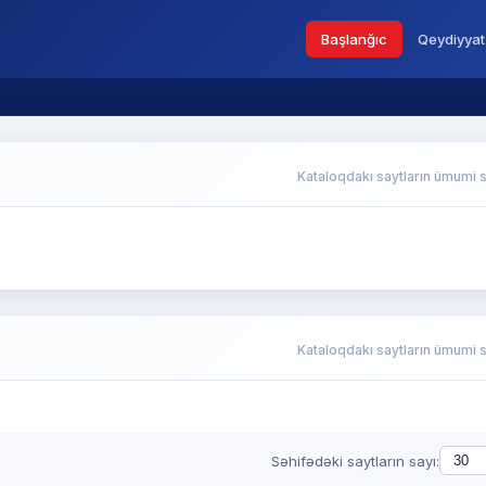
Başlanğıc
Qeydiyyat
Kataloqdakı saytların ümumi s
Kataloqdakı saytların ümumi s
Səhifədəki saytların sayı: