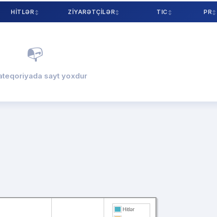
HITLƏR
ZIYARƏTÇILƏR
TIC
PR
📭
ateqoriyada sayt yoxdur
Hitlər