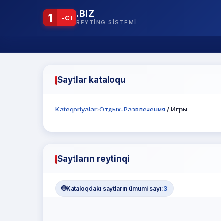
.BIZ
1
-CI
REYTING SISTEMI
Saytlar kataloqu
Kateqoriyalar
›
Отдых-Развлечения
/ Игры
Saytların reytinqi
🌐
Kataloqdakı saytların ümumi sayı:
3