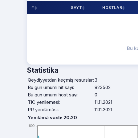
#
SAYT
HOSTLAR
Bu k
Statistika
Qeydiyyatdan keçmiş resurslar:
3
Bu gün ümumi hit sayı:
823502
Bu gün ümumi host sayı:
0
TIC yeniləməsi:
11.11.2021
PR yeniləməsi:
11.11.2021
Yeniləmə vaxtı: 20:20
800