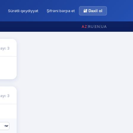
Sürətli qeydiyyat
Şifrəni bərpa et
🔐 Daxil ol
AZ
|
RU
|
EN
|
UA
ayı: 3
ayı: 3