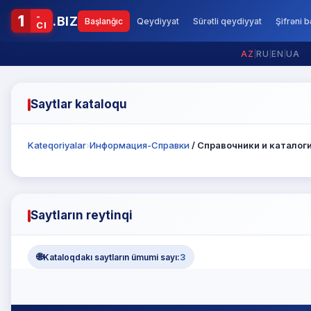
-
1
.BIZ
Başlanğıc
Qeydiyyat
Sürətli qeydiyyat
Şifrəni 
CI
AZ
|
RU
|
EN
|
UA
Saytlar kataloqu
Kateqoriyalar
›
Информация-Справки
/ Справочники и каталог
Saytların reytinqi
🌐
Kataloqdakı saytların ümumi sayı:
3