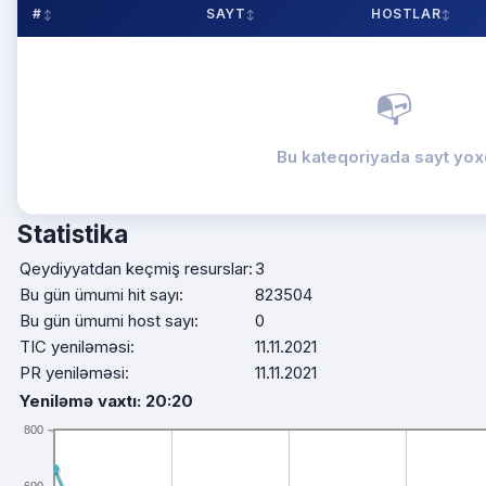
#
SAYT
HOSTLAR
📭
Bu kateqoriyada sayt yox
Statistika
Qeydiyyatdan keçmiş resurslar:
3
Bu gün ümumi hit sayı:
823504
Bu gün ümumi host sayı:
0
TIC yeniləməsi:
11.11.2021
PR yeniləməsi:
11.11.2021
Yeniləmə vaxtı: 20:20
800