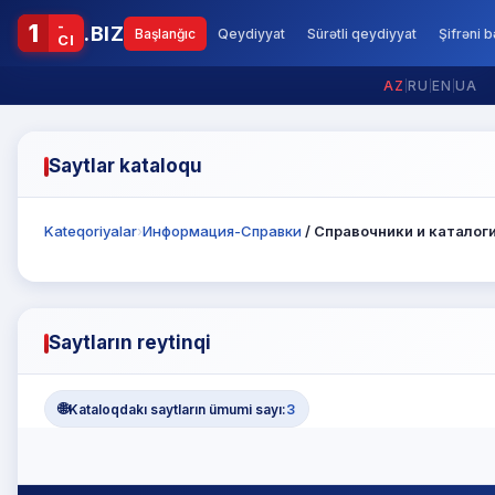
-
1
.BIZ
Başlanğıc
Qeydiyyat
Sürətli qeydiyyat
Şifrəni 
CI
AZ
|
RU
|
EN
|
UA
Saytlar kataloqu
Kateqoriyalar
›
Информация-Справки
/ Справочники и каталог
Saytların reytinqi
🌐
Kataloqdakı saytların ümumi sayı:
3