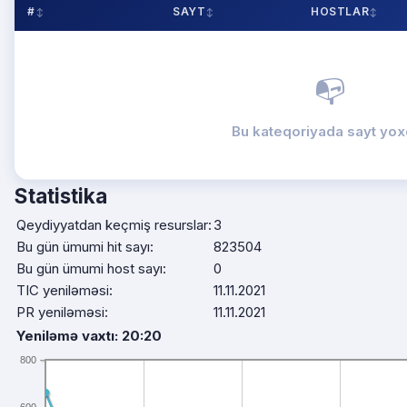
#
SAYT
HOSTLAR
📭
Bu kateqoriyada sayt yox
Statistika
Qeydiyyatdan keçmiş resurslar:
3
Bu gün ümumi hit sayı:
823504
Bu gün ümumi host sayı:
0
TIC yeniləməsi:
11.11.2021
PR yeniləməsi:
11.11.2021
Yeniləmə vaxtı: 20:20
800